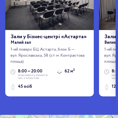
Зали у Бізнес-центрі «Астарта»
Зали 
Малий зал
Велики
1-ий поверх БЦ Астарта, блок Б —
1-ий п
вул. Ярославська, 58 (ст. м. Контрактова
вул. Яр
площа)
площа)
2
8:00 — 20:00
62 м
8:0
можливість змінити
мож
час з клієнтом
час 
45 осіб
120